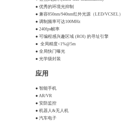
●
优秀的环境光抑制
●
兼容850nm/940nm红外光源（LED/VCSEL）
●
调制频率可达100MHz
●
240fps帧率
●
可编程感兴趣区域 (ROI) 的寻址引擎
●
全局精度<1%@5m
●
全局快门曝光
●
光学级封装
应用
● 智能手机
●
AR/VR
● 安防监控
● 机器人
&
无人机
● 汽车电子