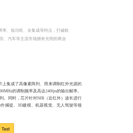
高分辨率、低功耗、全集成等特点，打破欧
安防、汽车等主流市场拥有光明的商业
品片上集成了高像素阵列、用来调制红外光源的
00MHz
的调制频率及高达
240fps
的输出帧率。
列。同时，芯片针对
NIR（
近红外）波长进行
动作捕捉、
3D
建模、机器视觉、无人驾驶等领