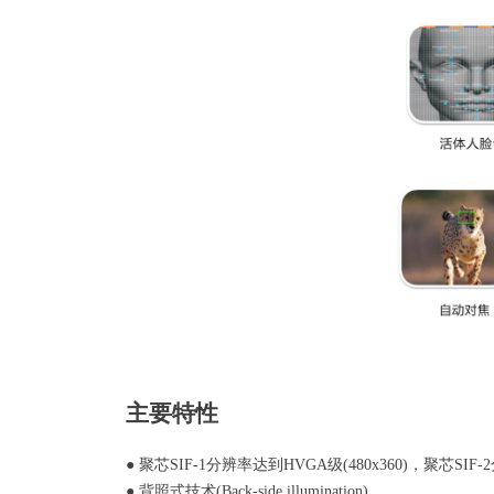
主要特性
●
聚芯
SIF-1分辨率达到
HVGA级(480x360)，聚芯
SIF-2
●
背照式技术(Back-side illumination)