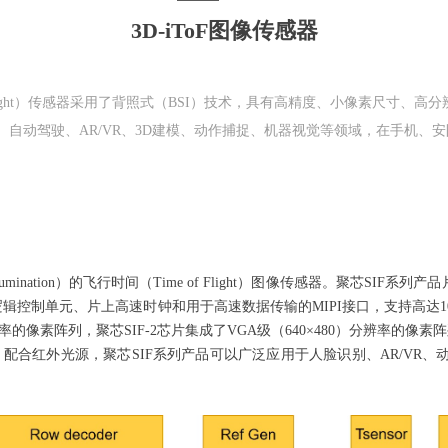
3D-iToF图像传感器
-Flight）传感器采用了背照式（BSI）技术，具有高精度、小像素尺寸、
自动驾驶、AR/VR、3D建模、动作捕捉、机器视觉等领域，在手机、
 illumination）的飞行时间（Time of Flight）图像
传感器。
聚芯
SIF系列产
逻辑控制单元、片上高速时钟和用于高速数据传输的
MIPI
接口，支持高达
1
率的像素阵列，
聚芯
SIF-2芯片集成了
VGA
级
（640×480）
分辨率的像素阵
。配合红外光源，
聚芯
SIF系列产品可以广泛应用于人脸识别、
AR/VR
、