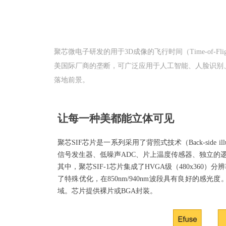
聚芯微电子研发的用于3D成像的飞行时间（Time-of
美国际厂商的垄断，可广泛应用于人工智能、人脸识别、
落地前景。
让每一种美都能立体可见
聚芯SIF芯片
是一系列采用了背照式技术（
Back-side
信号发生器、低噪声
ADC
、片上温度传感器、独立的
其中，
聚芯
SIF-1芯片集成了
HVGA
级
（480x360）
分辨
了特殊优化，在
850nm/940nm
波段具有良好的感光度
域。芯片提供裸片或
BGA
封装。