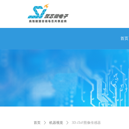
首页
首页
ꄲ
机器视觉
ꄲ
3D-iToF图像传感器