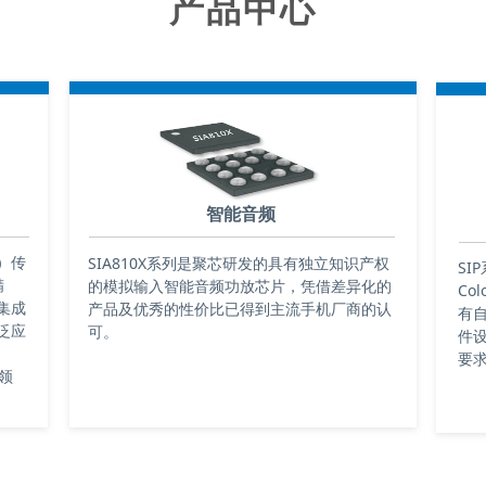
产品中心
智能音频
t）传
SIA810X系列是聚芯研发的具有独立知识产权
SI
精
的模拟输入智能音频功放芯片，凭借差异化的
Co
集成
产品及优秀的性价比已得到主流手机厂商的认
有
泛应
可。
件
要
领